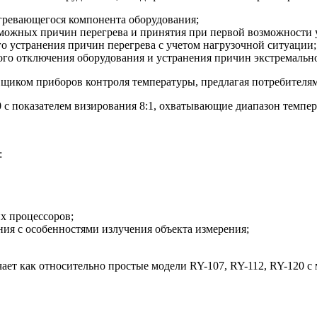
гревающегося компонента оборудования;
зможных причин перегрева и принятия при первой возможности 
о устранения причин перегрева с учетом нагрузочной ситуации;
ого отключения оборудования и устранения причин экстремально
иком приборов контроля температуры, предлагая потребителям
 показателем визирования 8:1, охватывающие диапазон темпер
:
х процессоров;
ия с особенностями излучения объекта измерения;
ет как относительно простые модели RY-107, RY-112, RY-120 с 