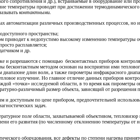
ого сопротивления и др.), встраиваемые в оборудование или пр
ние температуры проводят при достижении термодинамического 
 называть
контактными.
ах автоматизации различных производственных процессов, но и
одоступного пространства;
ром приводит к недопустимо высокому изменению температуры о
просто расплавляется;
датчиком и др.
тике и разрешаются с помощью бесконтактных приборов контро
ры бесконтактным методом основан на восприятии ими тепловог
 диапазоне длин волн, а также пирометры инфракрасного диапа
ловое излучение. Но главное отличие данных приборов контрол
ждой «точки» исследуемой области, в то время как пирометры 
ратурно-различимый размер объекта, зависящий от разрешения п
ым и доступным по цене прибором, предпочтительней использова
агностических задач.
ературное поле области, захватываемой объективом, тепловизор
епени его развития (по численному отклонению температуры от 
ического оборудования, все дефекты по степени нагрева принято