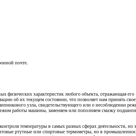
ронной почте.
вых физических характеристик любого объекта, отражающая его 
ацию об их текущем состоянии, что позволяет нам принять св
ипникового узла, свидетельствующего или о несоблюдении реж
ежим работы машины, заменяем или пополняем смазку подшипник
нтроля температуры в самых разных сферах деятельности, но з
ытовые ртутные или спиртовые термометры, но в промышленност