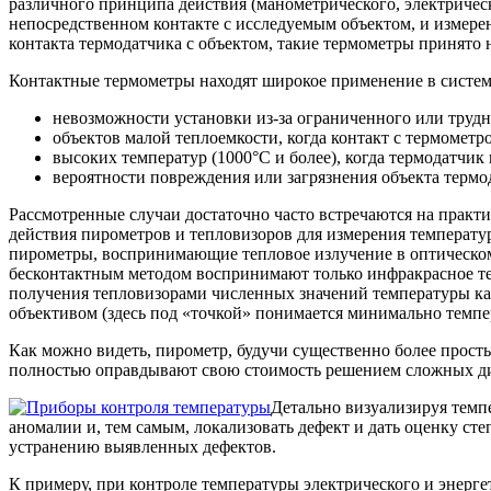
различного принципа действия (манометрического, электрическ
непосредственном контакте с исследуемым объектом, и измере
контакта термодатчика с объектом, такие термометры принято
Контактные термометры находят широкое применение в систем
невозможности установки из-за ограниченного или трудн
объектов малой теплоемкости, когда контакт с термомет
высоких температур (1000°С и более), когда термодатчик 
вероятности повреждения или загрязнения объекта термо
Рассмотренные случаи достаточно часто встречаются на прак
действия пирометров и тепловизоров для измерения температу
пирометры, воспринимающие тепловое излучение в оптическом
бесконтактным методом воспринимают только инфракрасное теп
получения тепловизорами численных значений температуры ка
объективом (здесь под «точкой» понимается минимально темпе
Как можно видеть, пирометр, будучи существенно более прост
полностью оправдывают свою стоимость решением сложных ди
Детально визуализируя темп
аномалии и, тем самым, локализовать дефект и дать оценку ст
устранению выявленных дефектов.
К примеру, при контроле температуры электрического и энергет