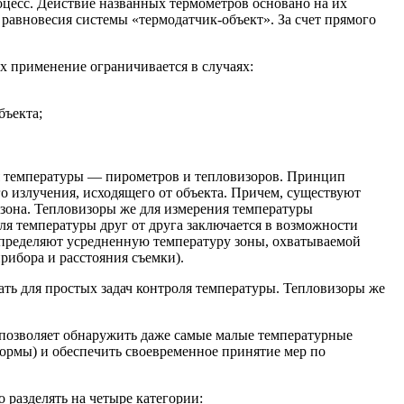
оцесс. Действие названных термометров основано на их
равновесия системы «термодатчик-объект». За счет прямого
х применение ограничивается в случаях:
бъекта;
ля температуры — пирометров и тепловизоров. Принцип
о излучения, исходящего от объекта. Причем, существуют
зона. Тепловизоры же для измерения температуры
я температуры друг от друга заключается в возможности
определяют усредненную температуру зоны, охватываемой
рибора и расстояния съемки).
ть для простых задач контроля температуры. Тепловизоры же
 позволяет обнаружить даже самые малые температурные
нормы) и обеспечить своевременное принятие мер по
 разделять на четыре категории: