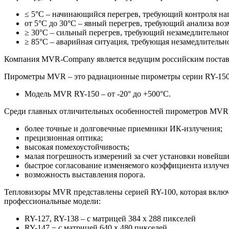
≤ 5°С – начинающийся перегрев, требующий контроля на
от 5°С до 30°С – явный перегрев, требующий анализа во
≥ 30°С – сильный перегрев, требующий незамедлительног
≥ 85°С – аварийная ситуация, требующая незамедлительн
Компания MVR-Company является ведущим российским поставщ
Пирометры MVR – это радиационные пирометры серии RY-150 с
Модель MVR RY-150 – от -20° до +500°C.
Среди главных отличительных особенностей пирометров MVR
более точные и долговечные приемники ИК-излучения;
прецизионная оптика;
высокая помехоустойчивость;
малая погрешность измерений за счет установки новейши
быстрое согласование изменяемого коэффициента излучен
возможность выставления порога.
Тепловизоры MVR представлены серией RY-100, которая включа
профессиональные модели:
RY-127, RY-138 – с матрицей 384 х 288 пикселей
RY-147 − с матрицей 640 х 480 пикселей