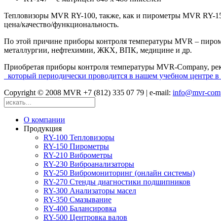
Тепловизоры MVR RY-100, также, как и пирометры MVR RY-15
цена/качество/функциональность.
По этой причине приборы контроля температуры MVR – пироме
металлургии, нефтехимии, ЖКХ, ВПК, медицине и др.
Приобретая приборы контроля температуры MVR-Company, реко
который периодически проводится в нашем учебном центре в 
Copyright © 2008 MVR +7 (812) 335 07 79 | e-mail:
info@mvr-com
О компании
Продукция
RY-100 Тепловизоры
RY-150 Пирометры
RY-210 Виброметры
RY-230 Виброанализаторы
RY-250 Вибромониторинг (онлайн системы)
RY-270 Стенды диагностики подшипников
RY-300 Анализаторы масел
RY-350 Смазывание
RY-400 Балансировка
RY-500 Центровка валов