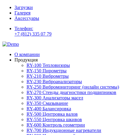
Загрузки
Галерея
Аксессуары
Телефон:
+7 (812) 335 07 79
О компании
Продукция
RY-100 Тепловизоры
RY-150 Пирометры
RY-210 Виброметры
RY-230 Виброанализаторы
RY-250 Вибромониторинг (онлайн системы)
RY-270 Стенды диагностики подшипников
RY-300 Анализаторы масел
RY-350 Смазывание
RY-400 Балансировка
RY-500 Центровка валов
RY-550 Центровка шкивов
RY-600 Контроль геометрии
RY-700 Индукционные нагреватели