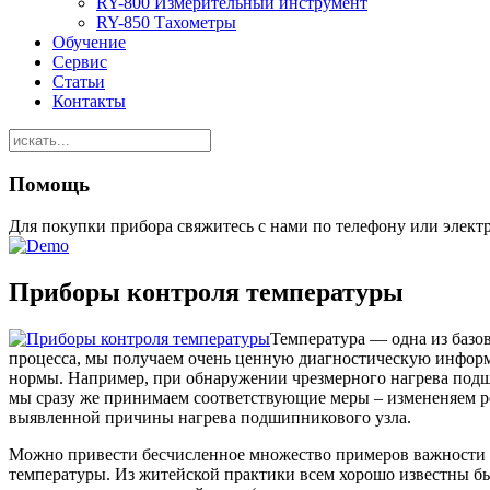
RY-800 Измерительный инструмент
RY-850 Тахометры
Обучение
Сервис
Статьи
Контакты
Помощь
Для покупки прибора свяжитесь с нами по телефону или элект
Приборы контроля температуры
Температура — одна из базо
процесса, мы получаем очень ценную диагностическую информ
нормы. Например, при обнаружении чрезмерного нагрева подш
мы сразу же принимаем соответствующие меры – измененяем р
выявленной причины нагрева подшипникового узла.
Можно привести бесчисленное множество примеров важности ко
температуры. Из житейской практики всем хорошо известны б